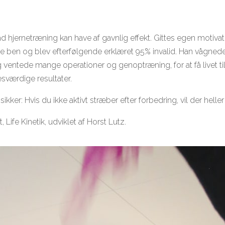
hjernetræning kan have af gavnlig effekt. Gittes egen motivati
ne ben og blev efterfølgende erklæret 95% invalid. Han vågnede 
 ventede mange operationer og genoptræning, for at få livet ti
sværdige resultater.
sikker: Hvis du ikke aktivt stræber efter forbedring, vil der helle
Life Kinetik, udviklet af Horst Lutz.