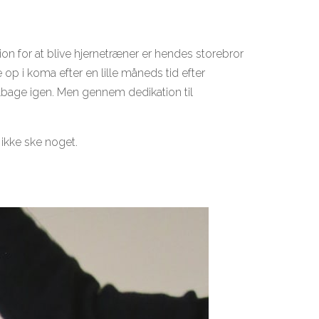
on for at blive hjernetræner er hendes storebror
op i koma efter en lille måneds tid efter
lbage igen. Men gennem dedikation til
r ikke ske noget.