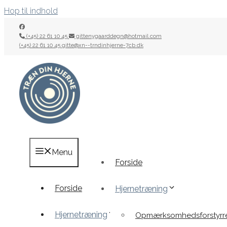
Hop til indhold
(+45) 22 61 10 45
gittenygaarddegn@hotmail.com
(+45) 22 61 10 45
gitte@xn--trndinhjerne-7cb.dk
Menu
Forside
Forside
Hjernetræning
Hjernetræning
Opmærksomhedsforstyrre