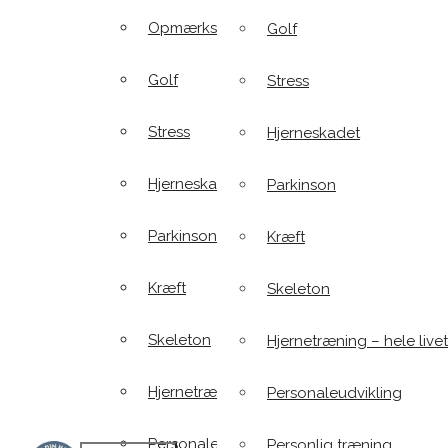
Opmærksomhedsforstyrrelser
Golf
Golf
Stress
Stress
Hjerneskadet
Hjerneskadet
Parkinson
Parkinson
Kræft
Kræft
Skeleton
Skeleton
Hjernetræning – hele livet
Hjernetræning – hele livet
Personaleudvikling
Personaleudvikling
Personlig træning