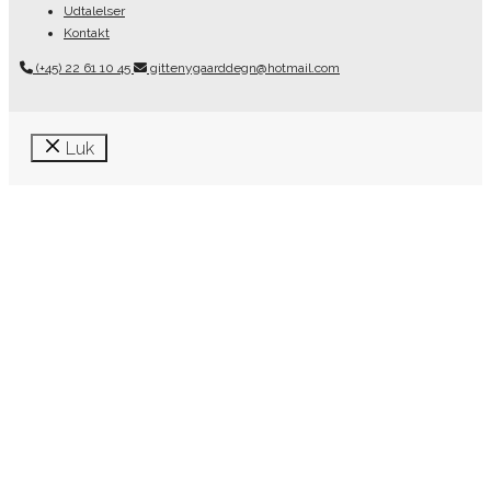
Udtalelser
Kontakt
(+45) 22 61 10 45
gittenygaarddegn@hotmail.com
Luk