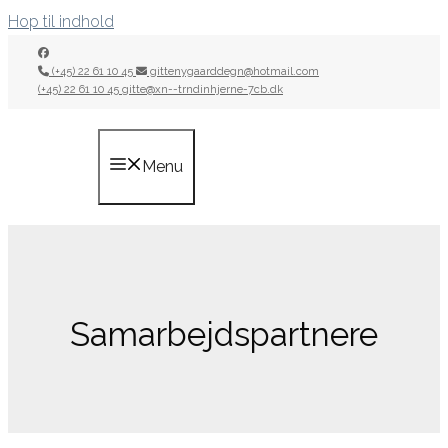
Hop til indhold
(+45) 22 61 10 45
gittenygaarddegn@hotmail.com
(+45) 22 61 10 45
gitte@xn--trndinhjerne-7cb.dk
Menu
Samarbejdspartnere