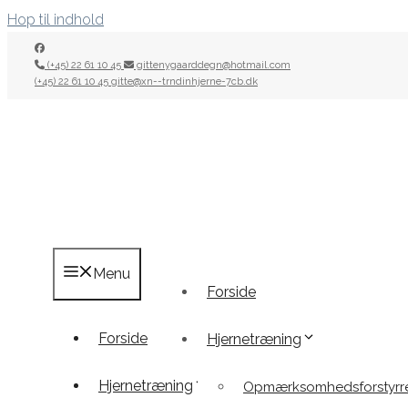
Hop til indhold
(+45) 22 61 10 45
gittenygaarddegn@hotmail.com
(+45) 22 61 10 45
gitte@xn--trndinhjerne-7cb.dk
Menu
Forside
Forside
Hjernetræning
Hjernetræning
Opmærksomhedsforstyrre