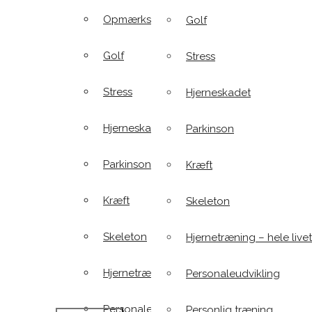
Opmærksomhedsforstyrrelser
Golf
Golf
Stress
Stress
Hjerneskadet
Hjerneskadet
Parkinson
Parkinson
Kræft
Kræft
Skeleton
Skeleton
Hjernetræning – hele livet
Hjernetræning – hele livet
Personaleudvikling
Personaleudvikling
Personlig træning