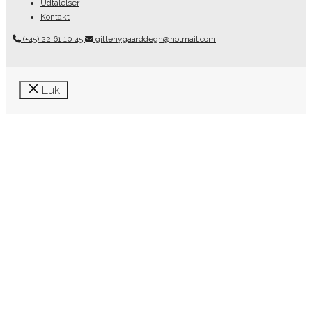
Udtalelser
Kontakt
(+45) 22 61 10 45
gittenygaarddegn@hotmail.com
Luk