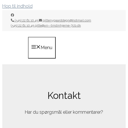
Hop til indhold
(+45) 22 61 10 45
gittenygaarddegn@hotmail.com
(+45) 22 61 10 45
gitte@xn--trndinhjerne-7cb.dk
Menu
Kontakt
Har du spørgsmål eller kommentarer?